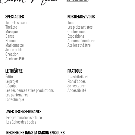
SPECTACLES
NOS RENDEZ-VOUS
Toute la saison
Tous
Théâtre
Les p'tits artistes
Musique
Conférences
Danse
Expositions
Humour
Ateliers d'écriture
Marionnette
Ateliers théâtre
Jeune public
Création
Archives PDF
LE THÉÂTRE
PRATIQUE
Édito
Infos billetterie
Le projet
Plan d'accès
L'équipe
Se restaurer
Les résidences et les productions
Accessibilité
Les partenaires
La technique
AVEC LES ENSEIGNANTS
Programmation scolaire
Les Echos des écoles
RECHERCHE DANS LA SAISON EN COURS