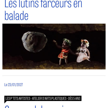
Les lutins farceurs en
balade
Le 23/01/2027
LES P'TITS ARTISTES - ATELIER D'ARTS PLASTIQUES - DÈS 5 ANS