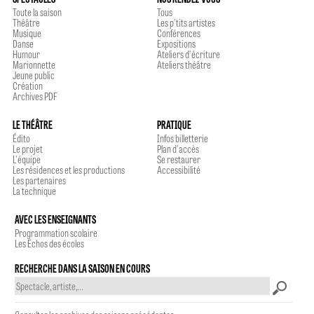
Toute la saison
Tous
Théâtre
Les p'tits artistes
Musique
Conférences
Danse
Expositions
Humour
Ateliers d'écriture
Marionnette
Ateliers théâtre
Jeune public
Création
Archives PDF
LE THÉÂTRE
PRATIQUE
Édito
Infos billetterie
Le projet
Plan d'accès
L'équipe
Se restaurer
Les résidences et les productions
Accessibilité
Les partenaires
La technique
AVEC LES ENSEIGNANTS
Programmation scolaire
Les Echos des écoles
RECHERCHE DANS LA SAISON EN COURS