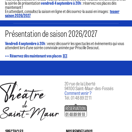
la soirée de présentation
vendredi 4 septembre à 20h
: réservez vos places dès
maintenant !
En attendant, consultez la saison en ligne et découvrez-la aussi en images :
teaser
saison 2026/2027
Présentation de saison 2026/2027
Vendredi 4 septembre à 20h
: venez découvrir les spectacles et événements qui vous
attendent lors d’une soirée conviviale animée par Priscille Descout.
>> Réservez dès maintenant vos places
ICI
20 rue de la Liberté
94100 Saint-Maur-des-Fossés
Comment venir ?
Tél. 01 48 89 22 11
RÉSERVATION
01 48 89 99 10
SPECTACLES
NOS RENDEZ-VOUS